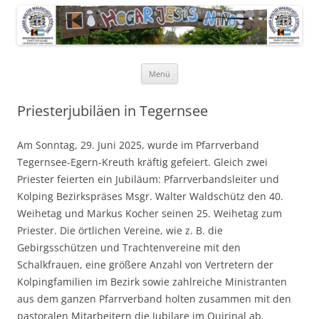
Pfarrer Walter Waldschütz-Stiftung
Kinderdorf in Puerto-Rico
Zum
Menü
Inhalt
springen
Priesterjubiläen in Tegernsee
Am Sonntag, 29. Juni 2025, wurde im Pfarrverband
Tegernsee-Egern-Kreuth kräftig gefeiert. Gleich zwei
Priester feierten ein Jubiläum: Pfarrverbandsleiter und
Kolping Bezirkspräses Msgr. Walter Waldschütz den 40.
Weihetag und Markus Kocher seinen 25. Weihetag zum
Priester. Die örtlichen Vereine, wie z. B. die
Gebirgsschützen und Trachtenvereine mit den
Schalkfrauen, eine größere Anzahl von Vertretern der
Kolpingfamilien im Bezirk sowie zahlreiche Ministranten
aus dem ganzen Pfarrverband holten zusammen mit den
pastoralen Mitarbeitern die Jubilare im Quirinal ab.