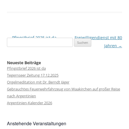
Beitragsnavigation
←
Pfingstbrief 2025 ist da
Freiwilligendienst mit 80
Suchen
Jahren
→
nach:
Neueste Beiträge
Pfingstbrief 2026 ist da
Tegernseer Zeitung 17.12.2025
Orgelmeditation mit Dr. Berndt Jäger
Gebrauchtes Feuerwehrfahrzeug von Waakirchen auf großer Reise
nach Argentinien
Argentinien-Kalender 2026
Anstehende Veranstaltungen