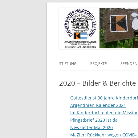
Kinderdorf in Puerto-Rico
Pfarrer Walter Wald
STIFTUNG
PROJEKTE
SPENDEN 
VISION UND AUFTRAG
KINDERDORF
2020 – Bilder & Berichte
SATZUNG
MAZ-PROJEKT
Gottesdienst 30 Jahre Kinderdor
CHRONIK
KOLPING-PROJEKTE
Argentinien-Kalender 2021
Im Kinderdorf fehlen die Missio
WER WIR SIND
Pfingstbrief 2020 ist da
Newsletter Mai 2020
MaZler: Rückkehr wegen COVID-