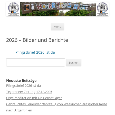
Pfarrer Walter Waldschütz-Stiftung
Kinderdorf in Puerto-Rico
Zum
Menü
Inhalt
springen
2026 – Bilder und Berichte
Pfingstbrief 2026 ist da
Suchen
nach:
Neueste Beiträge
Pfingstbrief 2026 ist da
Tegernseer Zeitung 17.12.2025
Orgelmeditation mit Dr. Berndt Jäger
Gebrauchtes Feuerwehrfahrzeug von Waakirchen auf großer Reise
nach Argentinien