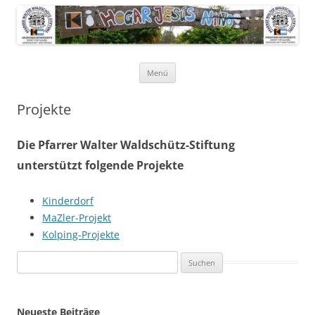
Pfarrer Walter Waldschütz-Stiftung
Kinderdorf in Puerto-Rico
Zum
Menü
Inhalt
springen
Projekte
Die Pfarrer Walter Waldschütz-Stiftung
unterstützt folgende Projekte
Kinderdorf
MaZler-Projekt
Kolping-Projekte
Suchen
nach:
Neueste Beiträge