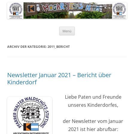
Pfarrer Walter Waldschütz-Stiftung
Kinderdorf in Puerto-Rico
Zum
Menü
Inhalt
springen
ARCHIV DER KATEGORIE:
2011_BERICHT
Newsletter Januar 2021 – Bericht über
Kinderdorf
Liebe Paten und Freunde
unseres Kinderdorfes,
der Newsletter vom Januar
2021 ist hier abrufbar: