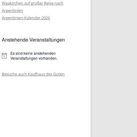
 IN
Waakirchen auf großer Reise nach
Argentinien
 IN
Argentinien-Kalender 2026
 IN
Anstehende Veranstaltungen
 IN
 IN
Es sind keine anstehenden
Hinweis
Veranstaltungen vorhanden.
 IN
NFOLGE
Besuche auch Kaufhaus des Guten
 IN
 IN
 IN
 IN
 IN