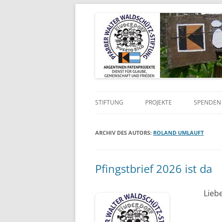
Kinderdorf in Puerto-Rico
Pfarrer Walter Wald
STIFTUNG
PROJEKTE
SPENDEN 
VISION UND AUFTRAG
KINDERDORF
ARCHIV DES AUTORS:
ROLAND UMLAUFT
SATZUNG
MAZ-PROJEKT
CHRONIK
KOLPING-PROJEKTE
Pfingstbrief 2026 ist da
WER WIR SIND
Lieb