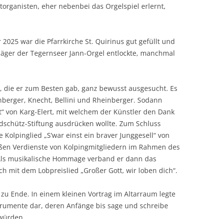
ARCHIV VOR 2010
organisten, eher nebenbei das Orgelspiel erlernt,
REIHENFOLGE
PFINGSTBRIEFE
2025 war die Pfarrkirche St. Quirinus gut gefüllt und
 Jäger der Tegernseer Jann-Orgel entlockte, manchmal
e, die er zum Besten gab, ganz bewusst ausgesucht. Es
berger, Knecht, Bellini und Rheinberger. Sodann
t“ von Karg-Elert, mit welchem der Künstler den Dank
ldschütz-Stiftung ausdrücken wollte. Zum Schluss
e Kolpinglied „S’war einst ein braver Junggesell“ von
oßen Verdienste von Kolpingmitgliedern im Rahmen des
 Als musikalische Hommage verband er dann das
ch mit dem Lobpreislied „Großer Gott, wir loben dich“.
zu Ende. In einem kleinen Vortrag im Altarraum legte
strumente dar, deren Anfänge bis sage und schreibe
 würden.