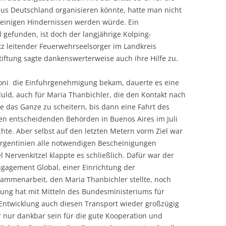
us Deutschland organisieren könnte, hatte man nicht
 einigen Hindernissen werden würde. Ein
 gefunden, ist doch der langjährige Kolping-
z leitender Feuerwehrseelsorger im Landkreis
tiftung sagte dankenswerterweise auch ihre Hilfe zu.
eoni die Einfuhrgenehmigung bekam, dauerte es eine
eduld, auch für Maria Thanbichler, die den Kontakt nach
e das Ganze zu scheitern, bis dann eine Fahrt des
en entscheidenden Behörden in Buenos Aires im Juli
e. Aber selbst auf den letzten Metern vorm Ziel war
 Argentinien alle notwendigen Bescheinigungen
Nervenkitzel klappte es schließlich. Dafür war der
gagement Global, einer Einrichtung der
ammenarbeit, den Maria Thanbichler stellte, noch
chtung hat mit Mitteln des Bundesministeriums für
Entwicklung auch diesen Transport wieder großzügig
 nur dankbar sein für die gute Kooperation und