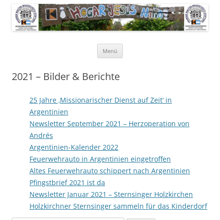
Pfarrer Walter Waldschütz-Stiftung
Kinderdorf in Puerto-Rico
Zum
Menü
Inhalt
springen
2021 – Bilder & Berichte
25 Jahre ‚Missionarischer Dienst auf Zeit‘ in
Argentinien
Newsletter September 2021 – Herzoperation von
Andrés
Argentinien-Kalender 2022
Feuerwehrauto in Argentinien eingetroffen
Altes Feuerwehrauto schippert nach Argentinien
Pfingstbrief 2021 ist da
Newsletter Januar 2021 – Sternsinger Holzkirchen
Holzkirchner Sternsinger sammeln für das Kinderdorf