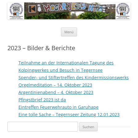
Pfarrer Walter Waldschütz-Stiftung
Kinderdorf in Puerto-Rico
Zum
Menü
Inhalt
springen
2023 – Bilder & Berichte
Teilnahme an der Internationalen Tagung des
Kolpingwerkes und Besuch in Tegernsee
Spender- und Stiftertreffen des Kindermissionswerks
Orgelmeditation – 14. Oktober 2023
Argentinienabend – 4. Oktober 2023
Pfingstbrief 2023 ist da
Eintreffen Feuerwehrauto in Garuhape
Eine tolle Sache – Tegernseer Zeitung 12.01.2023
Suchen
nach: