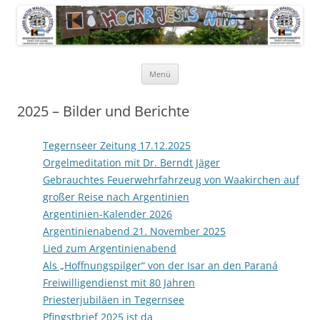
Pfarrer Walter Waldschütz-Stiftung
Kinderdorf in Puerto-Rico
Zum
Menü
Inhalt
springen
2025 – Bilder und Berichte
Tegernseer Zeitung 17.12.2025
Orgelmeditation mit Dr. Berndt Jäger
Gebrauchtes Feuerwehrfahrzeug von Waakirchen auf
großer Reise nach Argentinien
Argentinien-Kalender 2026
Argentinienabend 21. November 2025
Lied zum Argentinienabend
Als „Hoffnungspilger“ von der Isar an den Paraná
Freiwilligendienst mit 80 Jahren
Priesterjubiläen in Tegernsee
Pfingstbrief 2025 ist da