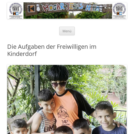
Pfarrer Walter Waldschütz-Stiftung
Kinderdorf in Puerto-Rico
Zum
Menü
Inhalt
springen
Die Aufgaben der Freiwilligen im
Kinderdorf