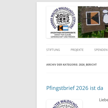
Kinderdorf in Puerto-Rico
Pfarrer Walter Wald
STIFTUNG
PROJEKTE
SPENDEN 
VISION UND AUFTRAG
KINDERDORF
ARCHIV DER KATEGORIE:
2026_BERICHT
SATZUNG
MAZ-PROJEKT
CHRONIK
KOLPING-PROJEKTE
Pfingstbrief 2026 ist da
WER WIR SIND
Lieb