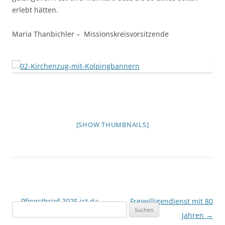
erlebt hätten.
Maria Thanbichler – Missionskreisvorsitzende
[SHOW THUMBNAILS]
Beitragsnavigation
←
Pfingstbrief 2025 ist da
Freiwilligendienst mit 80
Suchen
Jahren
→
nach: