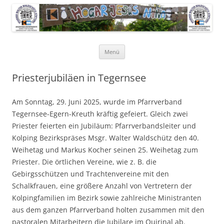
Pfarrer Walter Waldschütz-Stiftung
Kinderdorf in Puerto-Rico
Zum
Menü
Inhalt
springen
Priesterjubiläen in Tegernsee
Am Sonntag, 29. Juni 2025, wurde im Pfarrverband
Tegernsee-Egern-Kreuth kräftig gefeiert. Gleich zwei
Priester feierten ein Jubiläum: Pfarrverbandsleiter und
Kolping Bezirkspräses Msgr. Walter Waldschütz den 40.
Weihetag und Markus Kocher seinen 25. Weihetag zum
Priester. Die örtlichen Vereine, wie z. B. die
Gebirgsschützen und Trachtenvereine mit den
Schalkfrauen, eine größere Anzahl von Vertretern der
Kolpingfamilien im Bezirk sowie zahlreiche Ministranten
aus dem ganzen Pfarrverband holten zusammen mit den
pastoralen Mitarbeitern die Jubilare im Quirinal ab.