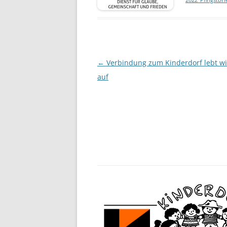
Beitragsnavigation
←
Verbindung zum Kinderdorf lebt w
auf