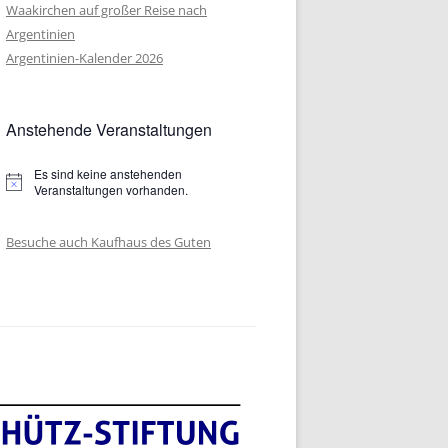
 IN
Waakirchen auf großer Reise nach
Argentinien
 IN
Argentinien-Kalender 2026
 IN
Anstehende Veranstaltungen
 IN
 IN
Es sind keine anstehenden
Hinweis
Veranstaltungen vorhanden.
 IN
NFOLGE
Besuche auch Kaufhaus des Guten
 IN
 IN
 IN
 IN
 IN