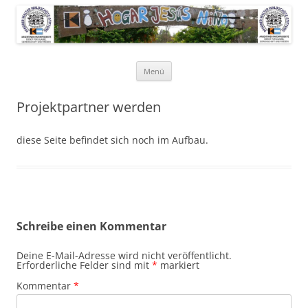
Pfarrer Walter Waldschütz-Stiftung
Kinderdorf in Puerto-Rico
Zum
Menü
Inhalt
springen
Projektpartner werden
diese Seite befindet sich noch im Aufbau.
Schreibe einen Kommentar
Deine E-Mail-Adresse wird nicht veröffentlicht.
Erforderliche Felder sind mit
*
markiert
Kommentar
*