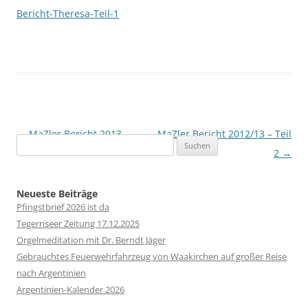
Bericht-Theresa-Teil-1
Beitragsnavigation
←
MaZler Bericht 2013
MaZler Bericht 2012/13 – Teil
Suchen
2
→
nach:
Neueste Beiträge
Pfingstbrief 2026 ist da
Tegernseer Zeitung 17.12.2025
Orgelmeditation mit Dr. Berndt Jäger
Gebrauchtes Feuerwehrfahrzeug von Waakirchen auf großer Reise
nach Argentinien
Argentinien-Kalender 2026