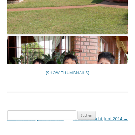
[SHOW THUMBNAILS]
Suchen
Beitragsnavigation
←
Aussendung MaZler 2014
MaZler Bericht Juni 2014
→
nach: