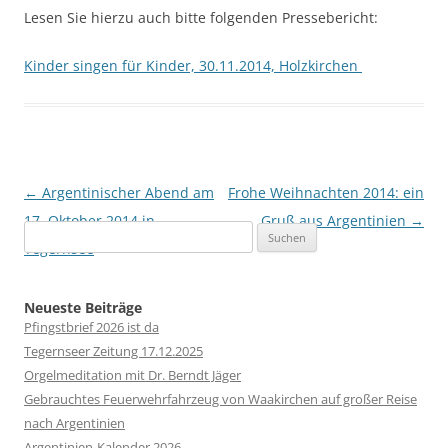
Lesen Sie hierzu auch bitte folgenden Pressebericht:
Kinder singen für Kinder, 30.11.2014, Holzkirchen
Beitragsnavigation
←
Argentinischer Abend am
Frohe Weihnachten 2014: ein
17. Oktober 2014 in
Gruß aus Argentinien
→
Suchen
Tegernsee
nach:
Neueste Beiträge
Pfingstbrief 2026 ist da
Tegernseer Zeitung 17.12.2025
Orgelmeditation mit Dr. Berndt Jäger
Gebrauchtes Feuerwehrfahrzeug von Waakirchen auf großer Reise
nach Argentinien
Argentinien-Kalender 2026