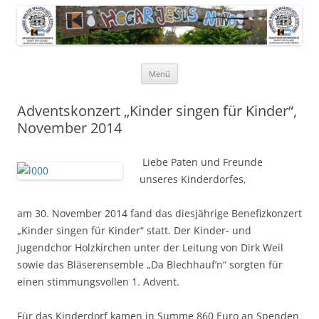
Pfarrer Walter Waldschütz-Stiftung
Kinderdorf in Puerto-Rico
Zum
Menü
Inhalt
springen
Adventskonzert „Kinder singen für Kinder“,
November 2014
Liebe Paten und Freunde
unseres Kinderdorfes,
am 30. November 2014 fand das diesjährige Benefizkonzert
„Kinder singen für Kinder“ statt. Der Kinder- und
Jugendchor Holzkirchen unter der Leitung von Dirk Weil
sowie das Bläserensemble „Da Blechhauf’n“ sorgten für
einen stimmungsvollen 1. Advent.
Für das Kinderdorf kamen in Summe 860 Euro an Spenden