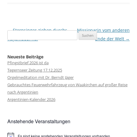
Beitragsnavigation
←
Sternsinger ziehen durchs
Missionarin vom anderen
Suchen
Tegernseer Tal
Ende der Welt
→
nach:
Neueste Beiträge
Pfingstbrief 2026 ist da
Tegernseer Zeitung 17.12.2025
Orgelmeditation mit Dr. Berndt Jäger
Gebrauchtes Feuerwehrfahrzeug von Waakirchen auf großer Reise
nach Argentinien
Argentinien-Kalender 2026
Anstehende Veranstaltungen
Es sind keine anstehenden Veranstaltungen vorhanden.