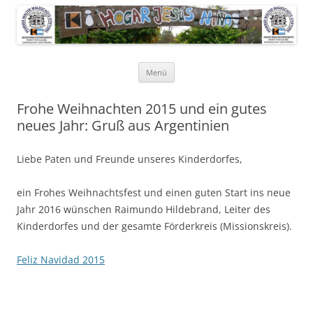
Pfarrer Walter Waldschütz-Stiftung
Kinderdorf in Puerto-Rico
Zum
Menü
Inhalt
springen
Frohe Weihnachten 2015 und ein gutes
neues Jahr: Gruß aus Argentinien
Liebe Paten und Freunde unseres Kinderdorfes,
ein Frohes Weihnachtsfest und einen guten Start ins neue
Jahr 2016 wünschen Raimundo Hildebrand, Leiter des
Kinderdorfes und der gesamte Förderkreis (Missionskreis).
Feliz Navidad 2015