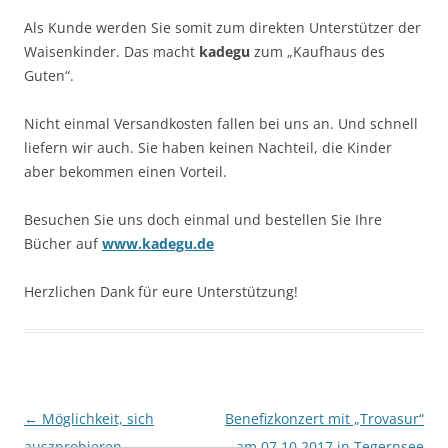
Als Kunde werden Sie somit zum direkten Unterstützer der
Waisenkinder. Das macht
kadegu
zum „Kaufhaus des
Guten“.
Nicht einmal Versandkosten fallen bei uns an. Und schnell
liefern wir auch. Sie haben keinen Nachteil, die Kinder
aber bekommen einen Vorteil.
Besuchen Sie uns doch einmal und bestellen Sie Ihre
Bücher auf
www.kadegu.de
Herzlichen Dank für eure Unterstützung!
Beitragsnavigation
←
Möglichkeit, sich
Benefizkonzert mit „Trovasur“
auszprobieren
am 07.10.2017 in Tegernsee