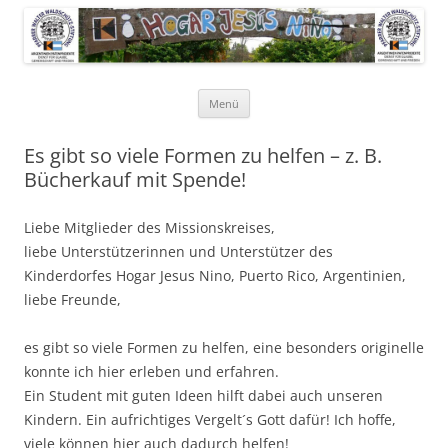
Pfarrer Walter Waldschütz-Stiftung
Kinderdorf in Puerto-Rico
Zum
Menü
Inhalt
springen
Es gibt so viele Formen zu helfen – z. B.
Bücherkauf mit Spende!
Liebe Mitglieder des Missionskreises,
liebe Unterstützerinnen und Unterstützer des
Kinderdorfes Hogar Jesus Nino, Puerto Rico, Argentinien,
liebe Freunde,
es gibt so viele Formen zu helfen, eine besonders originelle
konnte ich hier erleben und erfahren.
Ein Student mit guten Ideen hilft dabei auch unseren
Kindern. Ein aufrichtiges Vergelt´s Gott dafür! Ich hoffe,
viele können hier auch dadurch helfen!