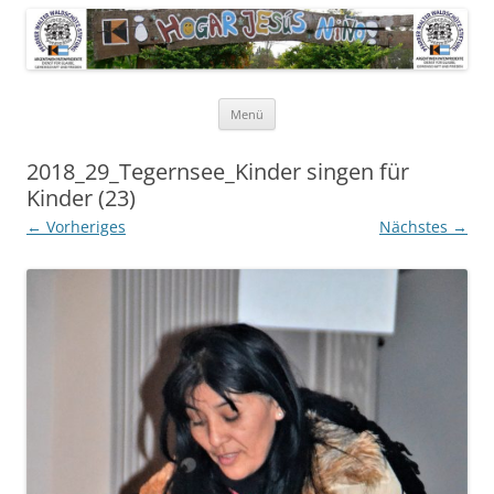
Pfarrer Walter Waldschütz-Stiftung
Kinderdorf in Puerto-Rico
Zum
Menü
Inhalt
springen
2018_29_Tegernsee_Kinder singen für
Kinder (23)
← Vorheriges
Nächstes →