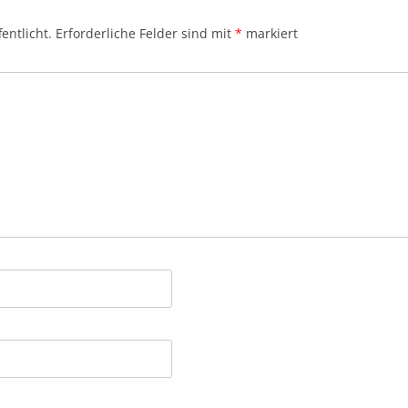
ARCHIV VOR 2010
REIHENFOLGE
entlicht.
Erforderliche Felder sind mit
*
markiert
PFINGSTBRIEFE