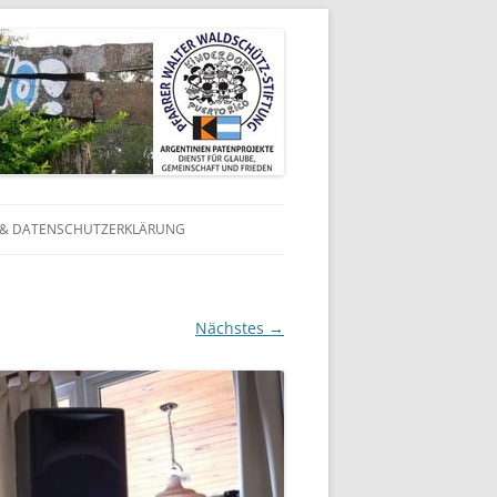
 & DATENSCHUTZERKLÄRUNG
N
N
Nächstes →
 IN
 IN
 IN