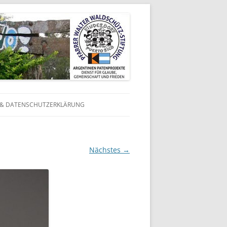
 & DATENSCHUTZERKLÄRUNG
N
N
Nächstes →
 IN
 IN
 IN