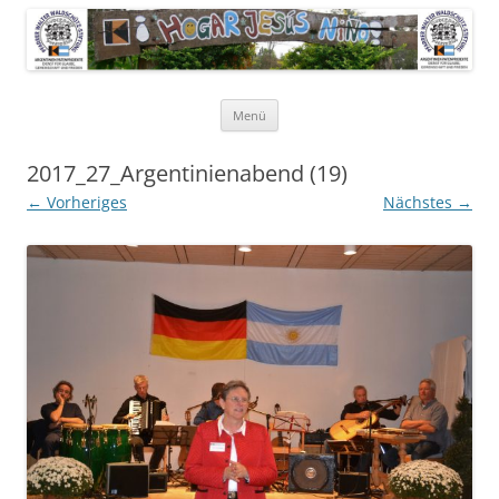
Pfarrer Walter Waldschütz-Stiftung
Kinderdorf in Puerto-Rico
Zum
Menü
Inhalt
springen
2017_27_Argentinienabend (19)
← Vorheriges
Nächstes →