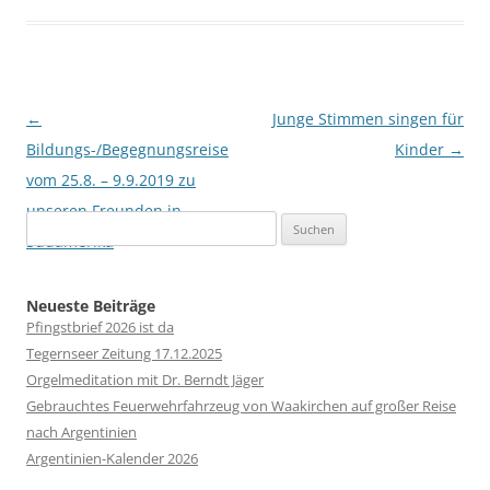
Beitragsnavigation
←
Junge Stimmen singen für
Bildungs-/Begegnungsreise
Kinder
→
vom 25.8. – 9.9.2019 zu
unseren Freunden in
Suchen
Südamerika
nach:
Neueste Beiträge
Pfingstbrief 2026 ist da
Tegernseer Zeitung 17.12.2025
Orgelmeditation mit Dr. Berndt Jäger
Gebrauchtes Feuerwehrfahrzeug von Waakirchen auf großer Reise
nach Argentinien
Argentinien-Kalender 2026