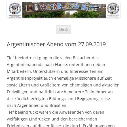
Pfarrer Walter Waldschütz-Stiftung
Kinderdorf in Puerto-Rico
Zum
Menü
Inhalt
springen
Argentinischer Abend vom 27.09.2019
Tief beeindruckt gingen die vielen Besucher des
Argentinienabends nach Hause, unter ihnen neben
Mitarbeitern, Unterstützern und Interessierten am
Argentinienprojekt auch ehemalige Missionare auf Zeit
sowie Eltern und Großeltern von ehemaligen und aktuellen
Freiwilligen und natürlich auch mehrere Teilnehmer an
der kürzlich erfolgten Bildungs- und Begegnungsreise
nach Argentinien und Brasilien.
Tief beeindruckt waren die Anwesenden von deren
vielfältigen Eindrücken und den bereichernden
Erlebnissen auf dieser Reise, die durch Erzählungen von